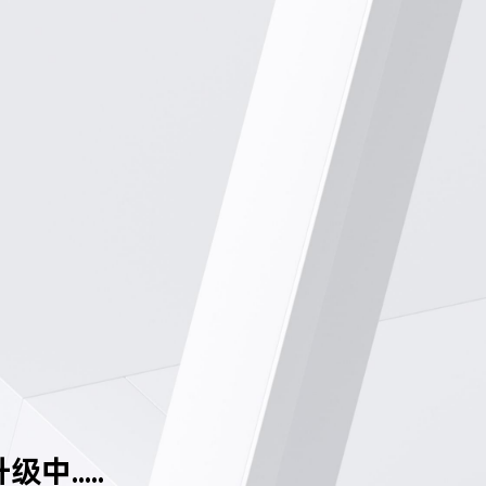
中.....