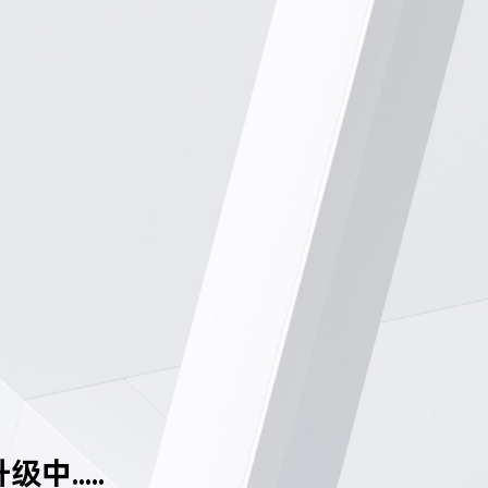
中.....