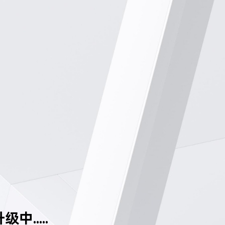
中.....