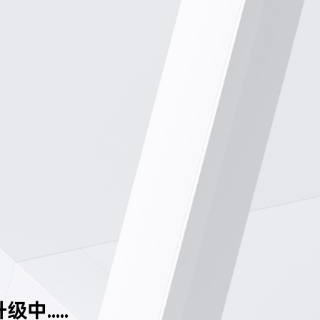
中.....