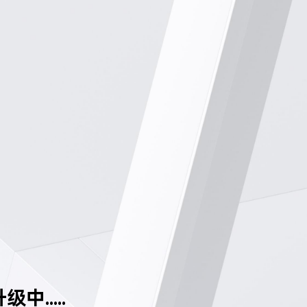
中.....