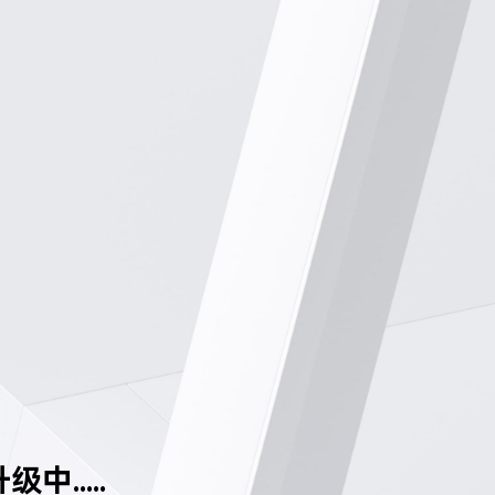
中.....