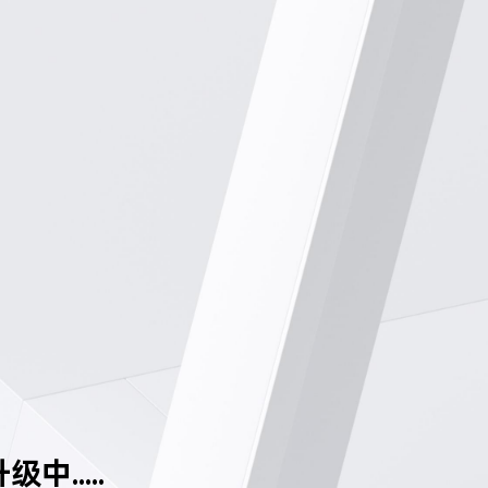
中.....