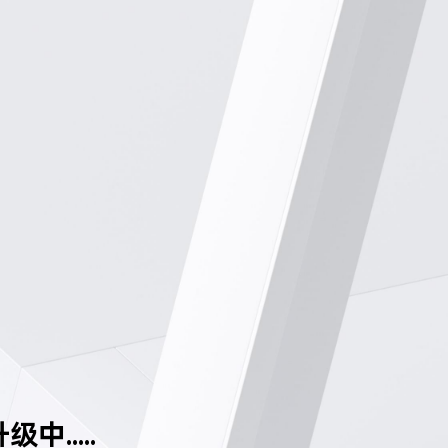
中.....