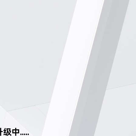
中.....