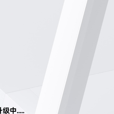
中.....