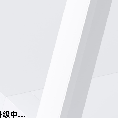
中.....