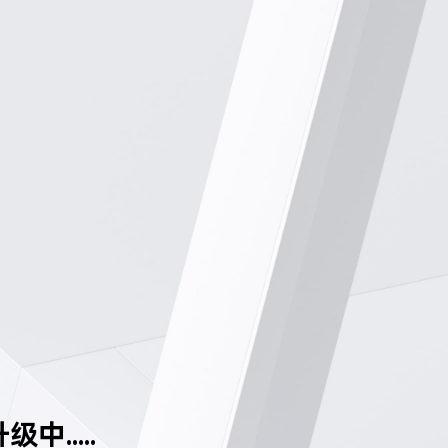
中.....