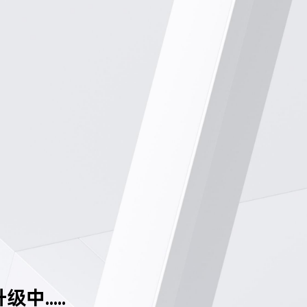
中.....