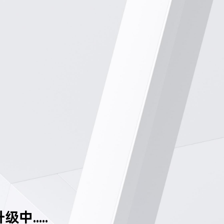
中.....