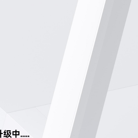
中.....