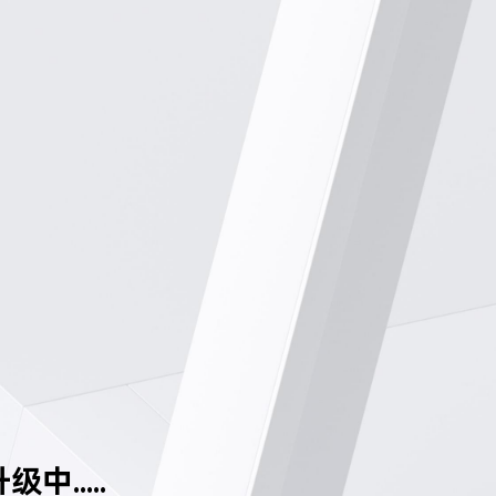
中.....