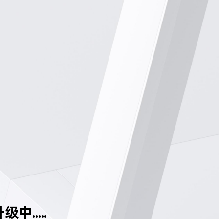
中.....