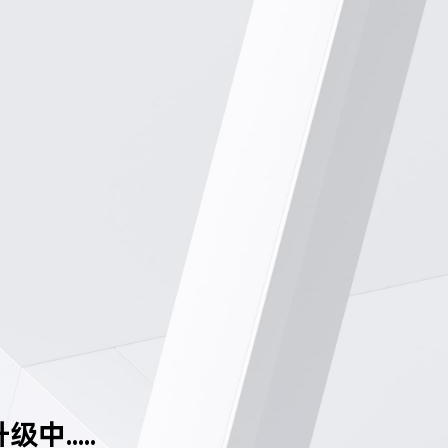
中.....