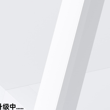
中.....