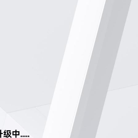
中.....