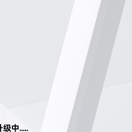
中.....