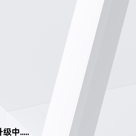
中.....