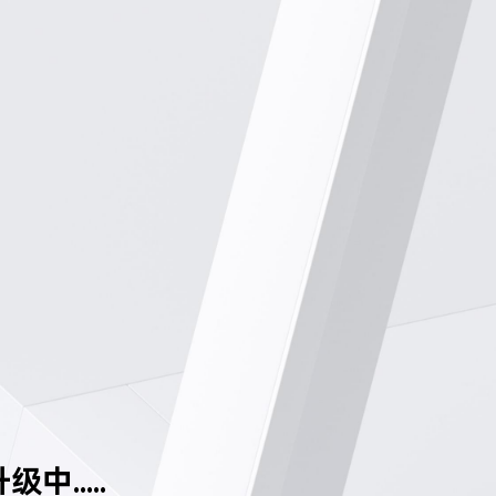
中.....