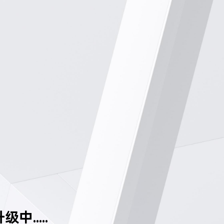
中.....