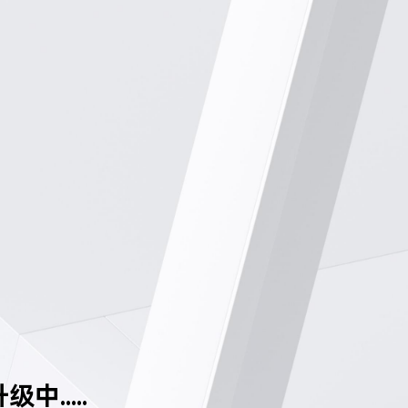
中.....