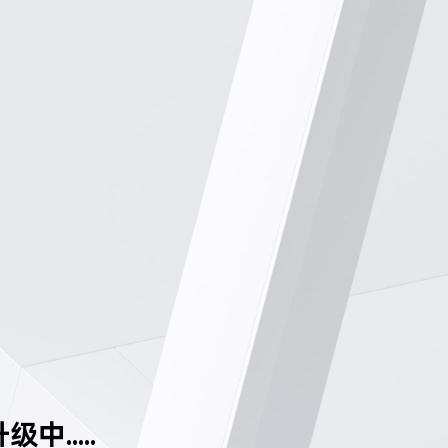
中.....