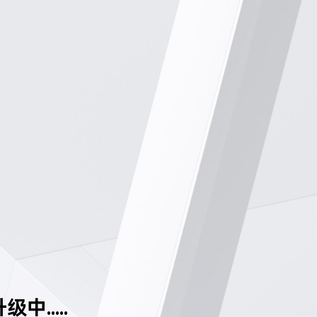
中.....