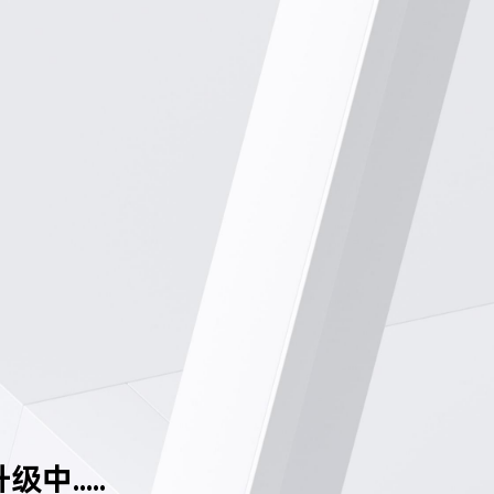
中.....