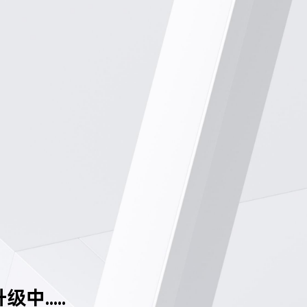
中.....