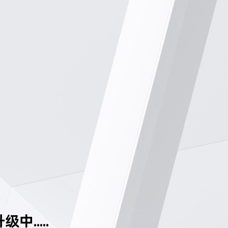
中.....