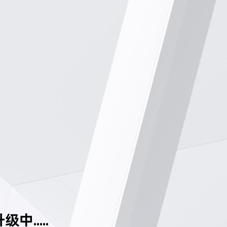
中.....