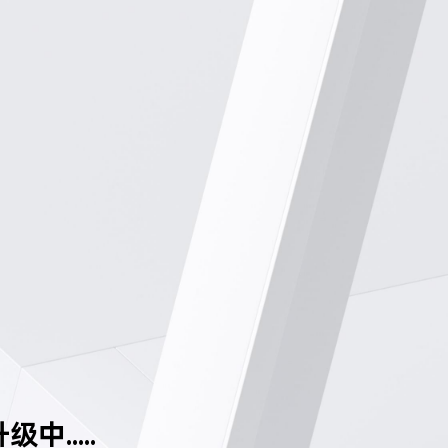
中.....