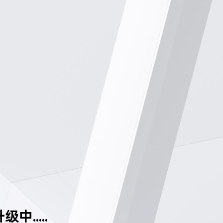
中.....