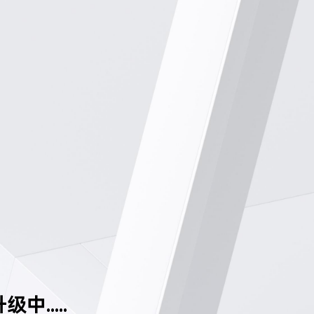
中.....