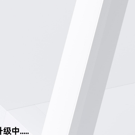
中.....