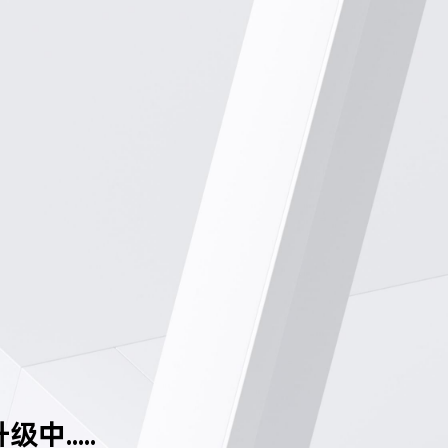
中.....