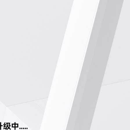
中.....