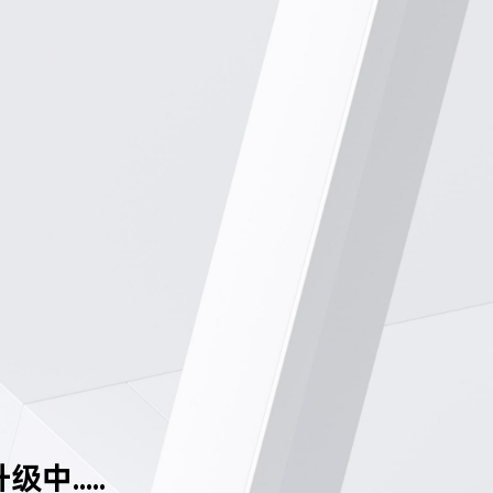
中.....