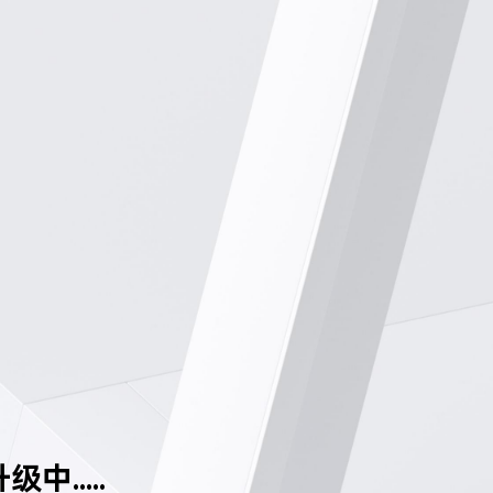
中.....