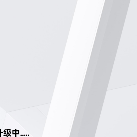
中.....