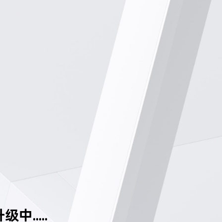
中.....